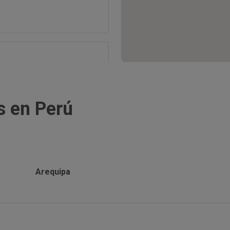
San Isidro, 15036 Lima
s en Perú
20550
Arequipa