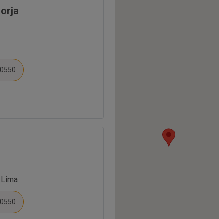
Borja
20550
6 Lima
20550