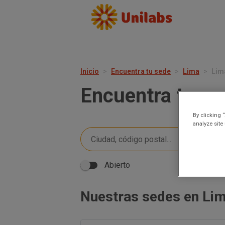
Inicio
Encuentra tu sede
Lima
Lim
Encuentra tu se
By clicking 
analyze site
Abierto
Nuestras sedes en Li