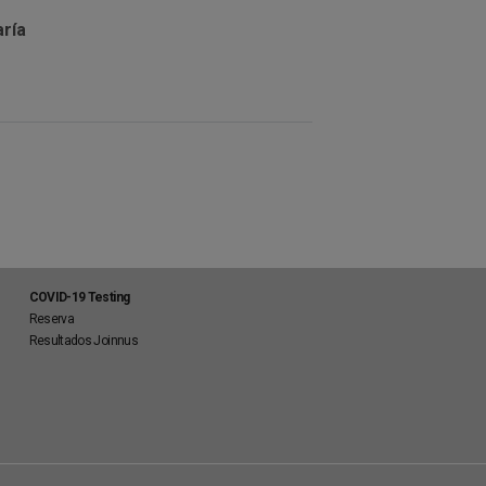
ría
COVID-19 Testing
Reserva
Resultados Joinnus