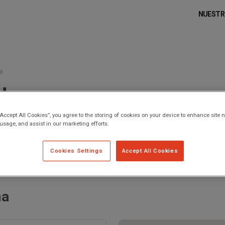
MAI
NAV
NUESTR
a
de
“Accept All Cookies”, you agree to the storing of cookies on your device to enhance site n
 usage, and assist in our marketing efforts.
Cookies Settings
Accept All Cookies
ma